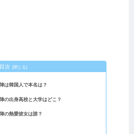
目次
ジ）陣は韓国人で本名は？
ジ）陣の出身高校と大学はどこ？
）陣の熱愛彼女は誰？