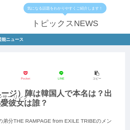
気になる話題をわかりやすくご紹介します！
トピックスNEWS
芸能ニュース
Pocket
LINE
コピー
ンページ）陣は韓国人で本名は？出
ンサーリンク
熱愛彼女は誰？
HE RAMPAGE from EXILE TRIBEのメン