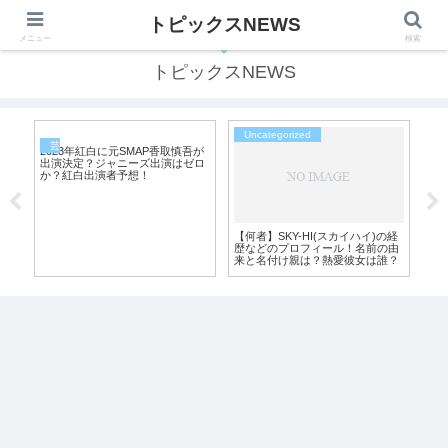
トピックスNEWS
気になる話題をわかりやすくご紹介します！
メニュー
検索
トピックスNEWS
Uncategorized
U
芸能ニュース
2023年紅白に元SMAP香取慎吾が
愛
出演決定？ジャニーズ出演はゼロ
か？紅白出演者予想！
【何者】SKY-HI(スカイハイ)の経
嵐
歴などのプロフィール！名前の由
父
来と名付け親は？熱愛彼女は誰？
も