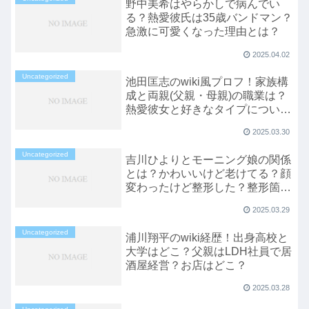
野中美希はやらかしで病んでい
る？熱愛彼氏は35歳バンドマン？
急激に可愛くなった理由とは？
2025.04.02
Uncategorized
池田匡志のwiki風プロフ！家族構
成と両親(父親・母親)の職業は？
熱愛彼女と好きなタイプについ
て！
2025.03.30
Uncategorized
吉川ひよりとモーニング娘の関係
とは？かわいいけど老けてる？顔
変わったけど整形した？整形箇所
は？
2025.03.29
Uncategorized
浦川翔平のwiki経歴！出身高校と
大学はどこ？父親はLDH社員で居
酒屋経営？お店はどこ？
2025.03.28