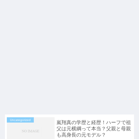
Uncategorized
嵐翔真の学歴と経歴！ハーフで祖
父は元横綱って本当？父親と母親
も高身長の元モデル？