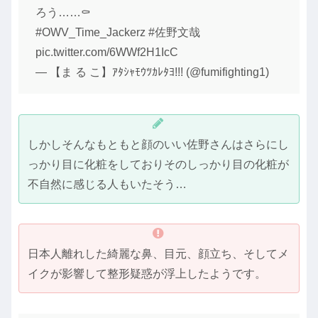
ろう……⚰️
#OWV_Time_Jackerz #佐野文哉
pic.twitter.com/6WWf2H1IcC
— 【ま る こ】ｱﾀｼｬﾓｳﾂｶﾚﾀﾖ!!! (@fumifighting1)
しかしそんなもともと顔のいい佐野さんはさらにし
っかり目に化粧をしておりそのしっかり目の化粧が
不自然に感じる人もいたそう…
日本人離れした綺麗な鼻、目元、顔立ち、そしてメ
イクが影響して整形疑惑が浮上したようです。