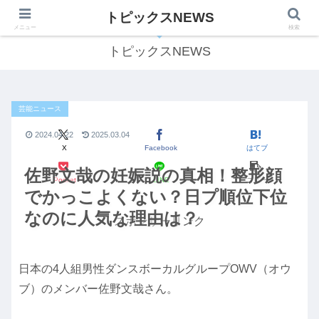
トピックスNEWS
気になる話題をわかりやすくご紹介します！
メニュー
検索
トピックスNEWS
芸能ニュース
2024.04.22
2025.03.04
X
Facebook
はてブ
佐野文哉の妊娠説の真相！整形顔
Pocket
LINE
コピー
でかっこよくない？日プ順位下位
なのに人気な理由は？
スポンサーリンク
日本の4人組男性ダンスボーカルグループOWV（オウ
ブ）のメンバー佐野文哉さん。