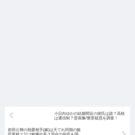
小日向ゆかの結婚間近の彼氏は誰？高校
は通信制？昔画像/整形疑惑を調査！
前田公輝の熱愛相手(嫁)は天てれ同期の飯
田里穂？父は敏腕社長？現在の年収を調