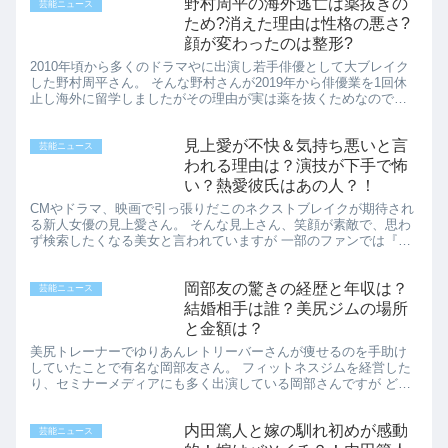
野村周平の海外逃亡は薬抜きの
芸能ニュース
ため?消えた理由は性格の悪さ?
顔が変わったのは整形?
2010年頃から多くのドラマやに出演し若手俳優として大ブレイク
した野村周平さん。 そんな野村さんが2019年から俳優業を1回休
止し海外に留学しましたがその理由が実は薬を抜くためなのでは
と言われているようです。 さらに消えた理由は性格が悪いか...
見上愛が不快＆気持ち悪いと言
芸能ニュース
われる理由は？演技が下手で怖
い？熱愛彼氏はあの人？！
CMやドラマ、映画で引っ張りだこのネクストブレイクが期待され
る新人女優の見上愛さん。 そんな見上さん、笑顔が素敵で、思わ
ず検索したくなる美女と言われていますが 一部のファンでは『不
快』や『気持ち悪い』『怖い』なんて言われているという情報
が…...
岡部友の驚きの経歴と年収は？
芸能ニュース
結婚相手は誰？美尻ジムの場所
と金額は？
美尻トレーナーでゆりあんレトリーバーさんが痩せるのを手助け
していたことで有名な岡部友さん。 フィットネスジムを経営した
り、セミナーメディアにも多く出演している岡部さんですが どの
ような経歴をお持ちで年収はどれぐらいなのでしょうか！ 今回は
結...
内田篤人と嫁の馴れ初めが感動
芸能ニュース