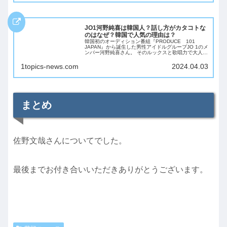
JO1河野純喜は韓国人？話し方がカタコトな
のはなぜ？韓国で人気の理由は？
韓国初のオーディション番組『PRODUCE 101
JAPAN』から誕生した男性アイドルグループJO 1のメ
ンバー河野純喜さん。 そのルックスと歌唱力で大人気
の河野さんですが実は韓国人だという噂が！ さらには
話し方がカタコトなんていう意見も...
1topics-news.com
2024.04.03
まとめ
佐野文哉さんについてでした。
最後までお付き合いいただきありがとうございます。