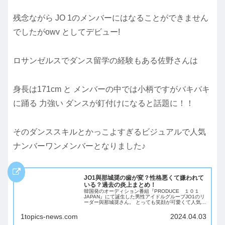
残念ながら JO 1のメンバーにはなることができません
でしたがowv としてデビュー!
ロサンゼルスでダンス留学の経験もある佐野さんは
身長は171cm と メンバーの中では小柄ですがバキバキ
に踊る 力強い ダンスが釘付けになると話題に！！
そのダンススキルとかっこよすぎるビジュアルで人気
ナンバーワンメンバーとなりました♪
JO1與那城奨の歯が変？性格悪くて嫌われて
いる？過去の炎上まとめ！
韓国発のオーディション番組『PRODUCE １０１
JAPAN』にて誕生した男性アイドルグループJO1のリ
ーダー與那城奨さん。 とっても笑顔が可愛くて人気の
與那城奨さんですが一部では歯が変だという声が！ さ
らには性格が悪くて嫌われているとい...
1topics-news.com
2024.04.03