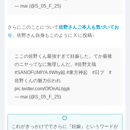
— mai (@S_05_F_25)
さらにこのことについて
佐野さんご本人も気づいてお
り
、佐野さん自身もこのように X に投稿↓
ここの佐野くん最強すぎて妊娠した。てか最後
のニヤってなに無理しんだ。#佐野文哉
#SANOFUMIYA #Why組 #東方神起 #日プ #
佐野くんの魅力伝われ
pic.twitter.com/OfOnALbjgk
— mai (@S_05_F_25)
これがきっかけででさらに『妊娠』というワードが