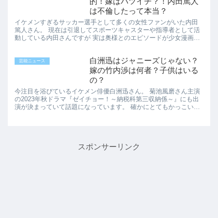
的！嫁はバツイチ？！内田篤人
は不倫したって本当？
イケメンすぎるサッカー選手として多くの女性ファンがいた内田
篤人さん。 現在は引退してスポーツキャスターや指導者として活
動している内田さんですが 実は奥様とのエピソードが少女漫画漫
画の様に素敵なのです♪ 今回はお二人の馴れ初めや奥様のことを
リ...
白洲迅はジャニーズじゃない？
芸能ニュース
嫁の竹内渉は何者？子供はいる
の？
今注目を浴びているイケメン俳優白洲迅さん。 菊池風磨さん主演
の2023年秋ドラマ『ゼイチョー！～納税科第三収納係～』にも出
演が決まっていて話題になっています。 確かにとてもかっこいい
どんな方なんだろうと思った時に 白洲さんについてジャニーズ...
スポンサーリンク