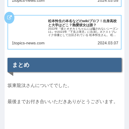
1topics-news.com
2024.03.05
松本怜生の本名などのwikiプロフ！出身高校
と大学はどこ？熱愛彼女は誰？
2022年『彼とオオカミちゃんには騙されないシーズン
11』や2023年『下克上球児』に出演し ネクストブレ
イク俳優として注目されている 松本怜生さん。 松本
怜生さんとは一体どんな方なのでしょうか！ 今回は
wik風プロフ、出身高校や大学、そし...
1topics-news.com
2024.03.07
まとめ
坂東龍汰さんについてでした。
最後までお付き合いいただきありがとうございます。