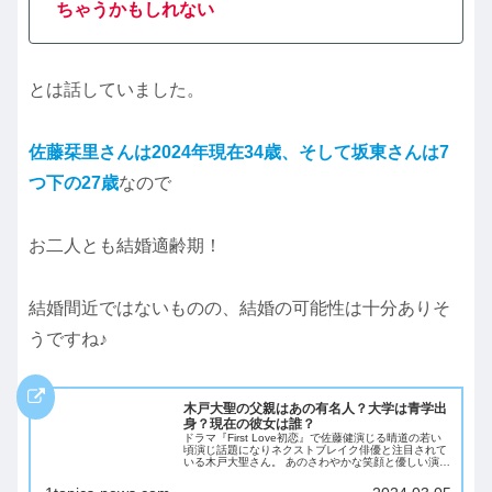
ちゃうかもしれない
とは話していました。
佐藤栞里さんは2024年現在34歳、そして坂東さんは7
つ下の27歳
なので
お二人とも結婚適齢期！
結婚間近ではないものの、結婚の可能性は十分ありそ
うですね♪
木戸大聖の父親はあの有名人？大学は青学出
身？現在の彼女は誰？
ドラマ『First Love初恋』で佐藤健演じる晴道の若い
頃演じ話題になりネクストブレイク俳優と注目されて
いる木戸大聖さん。 あのさわやかな笑顔と優しい演技
に魅了されたうちのひとりです！ そんな木戸さんです
が、父親が有名人だという噂が！ 今...