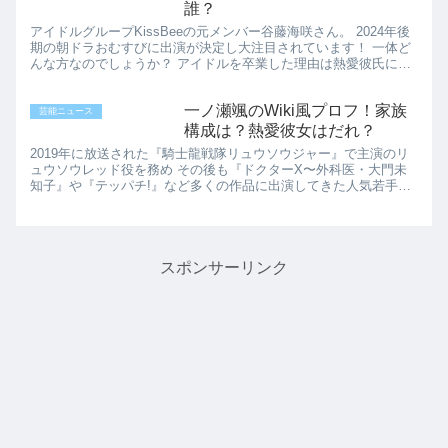
誰？
アイドルグループKissBeeの元メンバー谷藤海咲さん。 2024年後
期の朝ドラおむすびに出演が決定し大注目されています！ 一体ど
んな方なのでしょうか？ アイドルを卒業した理由は熱愛彼氏につ
いても含めWiki 風 プロフをご紹介します！ 谷...
一ノ瀬颯のWiki風プロフ！家族
芸能ニュース
構成は？熱愛彼女はだれ？
2019年に放送された『騎士龍戦隊リュウソウジャー』で主演のリ
ュウソウレッド役を務め その後も『ドクターX〜外科医・大門未
知子』や『テッパチ!』など多くの作品に出演してきた人気若手俳
優の一ノ瀬颯さん。 そんな一ノ瀬さんが、今回『いちばんすき...
スポンサーリンク