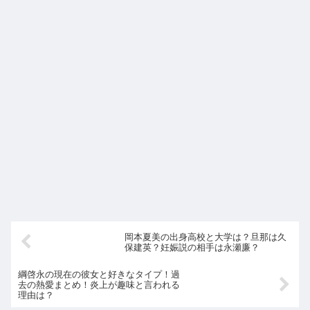
岡本夏美の出身高校と大学は？旦那は久
保建英？妊娠説の相手は永瀬廉？
綱啓永の現在の彼女と好きなタイプ！過
去の熱愛まとめ！炎上が趣味と言われる
理由は？