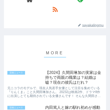
sayakalingmu
【2024】久間田琳加の実家は金
芸能ニュース
持ちで両親の職業は？結婚は
嘘？現在の彼氏はだれ？
元ニコラのモデルで、現在人気若手女優として注目を集めている
『りんくま』こと久間田琳加さん。 20232は映画2作、ドラマ8作
に出演しとても期待されている女優さんです！ そんな久間田さん
についてご実家が金持ちだという噂が！ 今回は結婚や彼氏に...
内田篤人と嫁の馴れ初めが感動
芸能ニュース