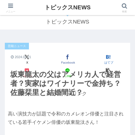
トピックスNEWS
気になる話題をわかりやすくご紹介します！
メニュー
検索
トピックスNEWS
芸能ニュース
2024.03.21
X
Facebook
はてブ
坂東龍太の父はアメリカ人で経営
Pocket
LINE
コピー
者？実家はワイナリーで金持ち？
佐藤栞里と結婚間近？
スポンサーリンク
高い演技力が話題で令和のカメレオン俳優と注目され
ている若手イケメン俳優の坂東龍汰さん！