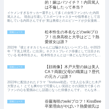
的！嫁はバツイチ？！内田篤人
は不倫したって本当？
イケメンすぎるサッカー選手として多くの女性ファンがいた内田
篤人さん。 現在は引退してスポーツキャスターや指導者として活
動している内田さんですが 実は奥様とのエピソードが少女漫画漫
画の様に素敵なのです♪ 今回はお二人の馴れ初めや奥様のことを
リ...
松本怜生の本名などのwikiプロ
芸能ニュース
フ！出身高校と大学はどこ？熱
愛彼女は誰？
2022年『彼とオオカミちゃんには騙されないシーズン11』や2023
年『下克上球児』に出演し ネクストブレイク俳優として注目され
ている 松本怜生さん。 松本怜生さんとは一体どんな方なのでしょ
うか！ 今回はwik風プロフ、出身高校や大学、そし...
【顔画像】木戸大聖の妹は美人
芸能ニュース
CA？両親(父母)の職業は？歴代
の元カノは誰？
2022年に配信されたドラマ『firstlove初恋』で主人公を演じた木戸
大聖さん！ とても爽やかで可愛らしい笑顔とその演技力で多くの
ファンの心を鷲掴みにし話題になった俳優さんです。 そんな木戸
さんの妹さんが美人 CA だという噂が！！ 一...
谷藤海咲のwikiプロフ！KissBee
芸能ニュース
卒業理由がやばい？熱愛彼氏は