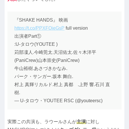
『SHAKE HANDS』 映画
https://t.co/PPXFOieGsP
full version
出演者Part①
:U-タロウ(YOUTEE )
苅部凜人.今崎莞太.天沼佑太.佐々木洋平
(PaniCrew)山本崇史(PaniCrew)
牛山裕樹.あさづきかなみ.
パーク・サンガー.坂本 舞白.
村上 真輝リカルド.村上 真都 .上野 響.石川 直
樹.
— U-タロウ・YOUTEE RSC (@youteersc)
実際この共演も、ラウールさんが
主演
に対し