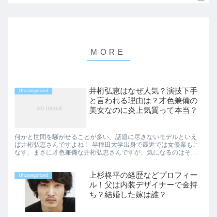
井桁弘恵はなぜ人気？演技下手
Uncategorized
と言われる理由は？才色兼備の
美女なのに炎上気質って本当？
何かと世間を騒がせることが多い、話題に尽きないモデルといえ
ば井桁弘恵さんですよね！ 早稲田大学出身で最近では女優業もこ
なす、まさに才色兼備な井桁弘恵さんですが、気になるのはその
演技力や炎上の内容だと思います。 なので今回は井桁弘恵さんが
なぜ...
上杉柊平の経歴などプロフィー
Uncategorized
ル！父は内装デザイナーで金持
ち？結婚した嫁は誰？