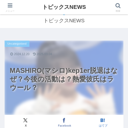
トピックスNEWS
気になる話題をわかりやすくご紹介します！
メニュー
検索
トピックスNEWS
Uncategorized
2024.12.20
2025.03.04
MASHIRO(マシロ)kep1er脱退はな
ぜ？今後の活動は？熱愛彼氏はラ
ウール？
X
Facebook
はてブ