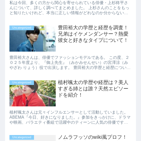
私は今回、多くの方から関心を寄せられている俳優・上杉柊平さ
んについて、詳しく調べてまとめました。 上杉さんのことをもっ
と知りたいけれど、本当に正しい情報がどれなのか分からないと
いう声をよく耳にします。 今回は、信頼できる情報源を使って、
上杉...
豊田裕大の学歴と経歴を調査！
Uncategorized
兄弟はイケメンダンサー？熱愛
彼女と好きなタイプについて！
豊田裕大さんは、俳優でファッションモデルである。 この度、２
０２５年度より、『御上先生』（みかみせんせい）の宮澤涼（み
やざわ りょう）役で出演します。 豊田裕大の学歴と経歴について
みていくとともに、兄弟でイケメンダンサーについても調査して
い...
植村颯太の学歴や経歴は？美人
Uncategorized
すぎる姉とは誰？天然エピソー
ドを紹介！
植村颯太さんは元々インフルエンサーとして活動していました。
ABEMA『今日、好きになりました。』参加をきっかけに、ドラマ
や映画、バラエティ番組で活躍中のティーンに人気の俳優です。
その学歴や経歴、美人すぎると噂のお姉さんは誰なのか見てい
き...
ノムラフッソのwiki風プロフ！
Uncategorized