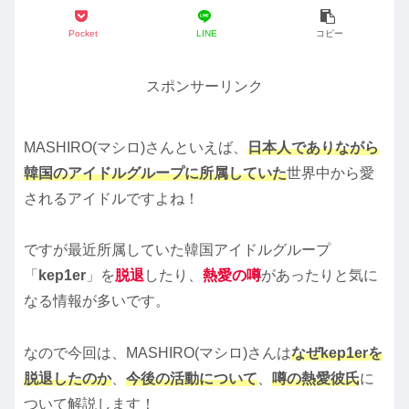
Pocket
LINE
コピー
スポンサーリンク
MASHIRO(マシロ)さんといえば、
日本人でありながら
韓国のアイドルグループに所属していた
世界中から愛
されるアイドルですよね！
ですが最近所属していた韓国アイドルグループ
「
kep1er
」を
脱退
したり、
熱愛の噂
があったりと気に
なる情報が多いです。
なので今回は、MASHIRO(マシロ)さんは
なぜkep1erを
脱退したのか
、
今後の活動について
、
噂の熱愛彼氏
に
ついて解説します！