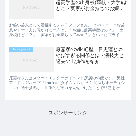
超高学歴の出身校(高校・大学)は
どこ？実家がお金持ちのお嬢
様？
お笑い芸人として活躍するノムラフッソさん。 そのユニークな芸
風やトーク力に惹かれる一方で、「本当に超高学歴なの？」「出
身校はどこ？」「実家がお金持ちって本当？」といったプライベ
ートに関する疑問を抱く方も多いのではないでしょうか。 今回
は、そ...
原嘉孝のwiki経歴！目黒蓮との
Uncategorized
やばすぎる関係とは？演技力と
過去の出演作を紹介！
原嘉考さんはスタートエンターテイメント所属の俳優です。 男性
アイドルグループ『timelesz(タイムレス)』の仲間探しオーディシ
ョンに途中参戦し、圧倒的な実力を見せつけたことで話題を呼ん
でいます。 そんな原嘉考さんの経歴と目黒蓮さんとの関...
スポンサーリンク