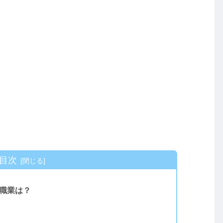
目次
と職業は？