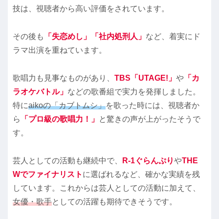
技は、視聴者から高い評価をされています。
その後も
「失恋めし」「社内処刑人」
など、着実にド
ラマ出演を重ねています。
歌唱力も見事なものがあり、
TBS「UTAGE!」
や
「カ
ラオケバトル」
などの歌番組で実力を発揮しました。
特に
aikoの「カブトムシ」
を歌った時には、視聴者か
ら
「プロ級の歌唱力！」
と驚きの声が上がったそうで
す。
芸人としての活動も継続中で、
R-1ぐらんぷり
や
THE
Wでファイナリスト
に選ばれるなど、確かな実績を残
しています。これからは芸人としての活動に加えて、
女優・歌手
としての活躍も期待できそうです。