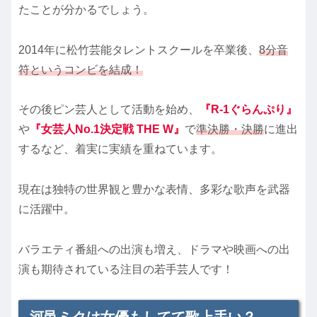
たことが分かるでしょう。
2014年に松竹芸能タレントスクールを卒業後、
8分音
符というコンビを結成！
その後ピン芸人として活動を始め、
『R-1ぐらんぷり』
や
『女芸人No.1決定戦 THE W』
で
準決勝・決勝
に進出
するなど、着実に実績を重ねています。
現在は独特の世界観と豊かな表情、多彩な歌声を武器
に活躍中。
バラエティ番組への出演も増え、ドラマや映画への出
演も期待されている注目の若手芸人です！
河邑ミクは女優もしてて歌上手い？