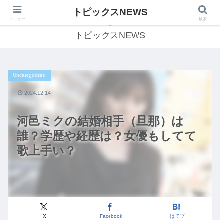
トピックスNEWS
気になる話題をわかりやすくご紹介します！
メニュー
検索
トピックスNEWS
Uncategorized
2024.12.14
河邑ミクの結婚相手（旦那）は
誰？学歴や経歴は？女優もしてて
歌上手い？
X
Facebook
はてブ