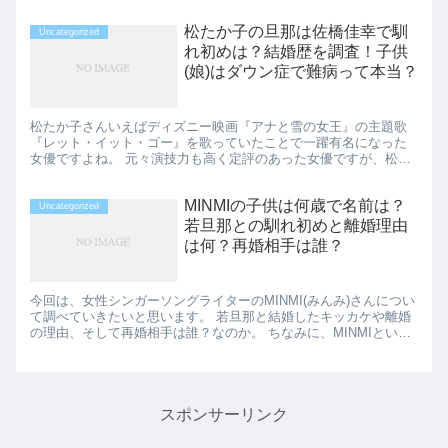
て、経歴や彼氏がいるのか気になる人も多いようです。 この...
松たか子の旦那は佐橋佳幸で馴
Uncategorized
れ初めは？結婚歴を調査！子供
(娘)はダウン症で難病って本当？
松たか子さんいえばディズニー映画『アナと雪の女王』の主題歌
『レット・イット・ゴー』を歌っていたことで一躍有名になった
女優ですよね。 元々演技力も高く定評のあった女優ですが、松た
か子さんの歌唱力にも驚きました。 2007年に結婚したことでも
話...
MINMIの子供は何歳で名前は？
Uncategorized
若旦那との馴れ初めと離婚理由
は何？再婚相手は誰？
今回は、女性シンガーソングライターのMINMI(みんみ)さんについ
て調べていきたいと思います。 若旦那と結婚したキッカケや離婚
の理由、そして再婚相手は誰？なのか。 ちなみに、MINMIという
名前は小学生の頃の自身の髪型を見て友人がつけたみた...
スポンサーリンク