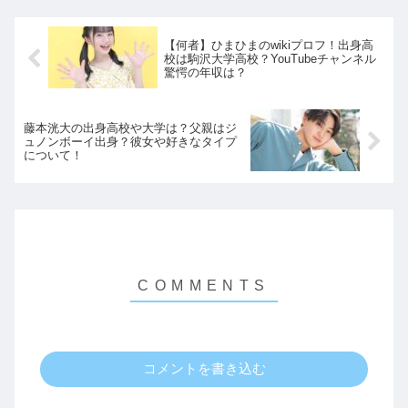
【何者】ひまひまのwikiプロフ！出身高
校は駒沢大学高校？YouTubeチャンネル
驚愕の年収は？
藤本洸大の出身高校や大学は？父親はジ
ュノンボーイ出身？彼女や好きなタイプ
について！
コメントを書き込む