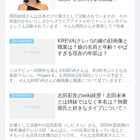
岡田紗佳さんは日本のプロ雀士として活動されていますが、その
容姿のかわいらしさからグラビアアイドルやファッションモデル
としても活動されています。 そんな岡田さんが整形して？性格が
悪いと言われている理由について調査します。 岡田紗佳は中国人
で中...
KREVA(クレバ)の嫁の顔画像と
Uncategorized
職業は？娘の名前と年齢！やば
すぎる現在の年収は？
ソロデビュー20周年を迎えるKREVAさんは、約3年半ぶりとなる
最新アルバム『Project K』を2025年2月19日にリリース予定で
す。 そんなKREVAさんの嫁画像と職業について見ていきます。
そして、娘の名前の年齢、やばすぎる年収に...
志田彩良のwiki経歴！志田未来
Uncategorized
とは姉妹ではなく本名は？熱愛
彼氏と好きなタイプについて！
女優として活躍中の志田彩良（しだ さら）さん。2025年度前期の
NHK連続テレビ小説「あんぱん」への出演が決まっているなど、
今もっとも注目の女優のひとりです。 そんな志田彩良さんについ